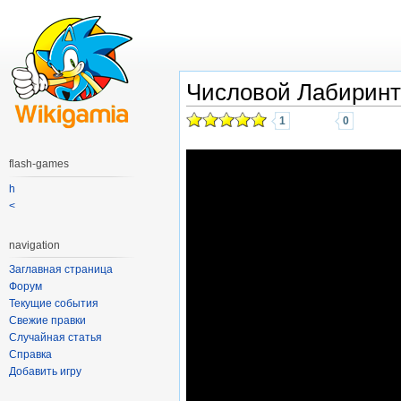
Числовой Лабиринт
1
0
flash-games
h
<
navigation
Заглавная страница
Форум
Текущие события
Свежие правки
Случайная статья
Справка
Добавить игру