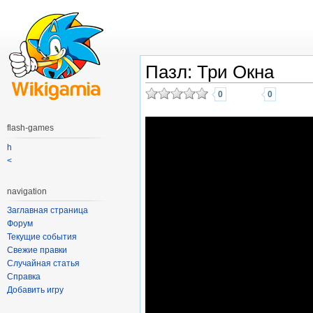
Пазл: Три Окна
0
0
flash-games
h
<
navigation
Заглавная страница
Форум
Текущие события
Свежие правки
Случайная статья
Справка
Добавить игру