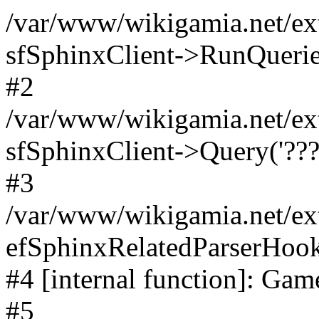
/var/www/wikigamia.net/ext
sfSphinxClient->RunQuerie
#2
/var/www/wikigamia.net/ex
sfSphinxClient->Query('????
#3
/var/www/wikigamia.net/ex
efSphinxRelatedParserHo
#4 [internal function]: G
#5