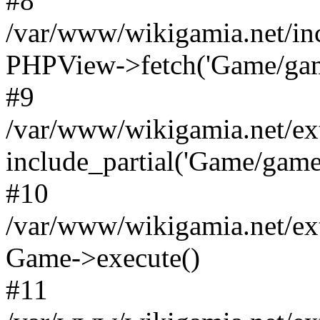
#8
/var/www/wikigamia.net/in
PHPView->fetch('Game/game.
#9
/var/www/wikigamia.net/ex
include_partial('Game/game.t
#10
/var/www/wikigamia.net/ex
Game->execute()
#11