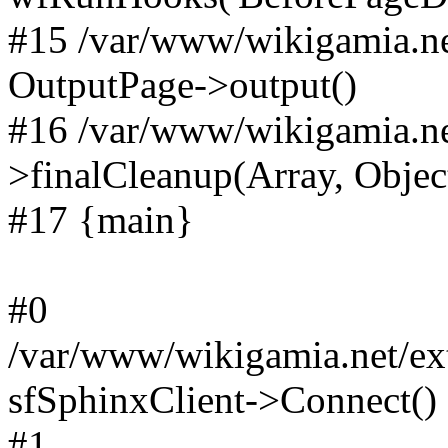
#15 /var/www/wikigamia.ne
OutputPage->output()
#16 /var/www/wikigamia.ne
>finalCleanup(Array, Objec
#17 {main}
#0
/var/www/wikigamia.net/ext
sfSphinxClient->Connect()
#1