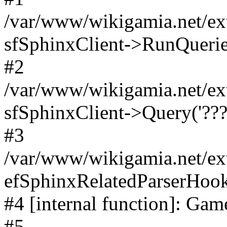
/var/www/wikigamia.net/ext
sfSphinxClient->RunQuerie
#2
/var/www/wikigamia.net/ex
sfSphinxClient->Query('????
#3
/var/www/wikigamia.net/ex
efSphinxRelatedParserHo
#4 [internal function]: G
#5