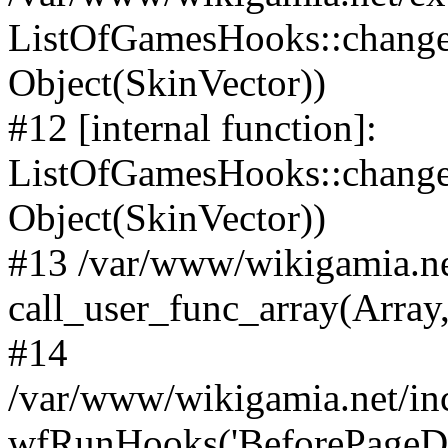
ListOfGamesHooks::change
Object(SkinVector))
#12 [internal function]:
ListOfGamesHooks::changeA
Object(SkinVector))
#13 /var/www/wikigamia.ne
call_user_func_array(Array,
#14
/var/www/wikigamia.net/in
wfRunHooks('BeforePageDisp