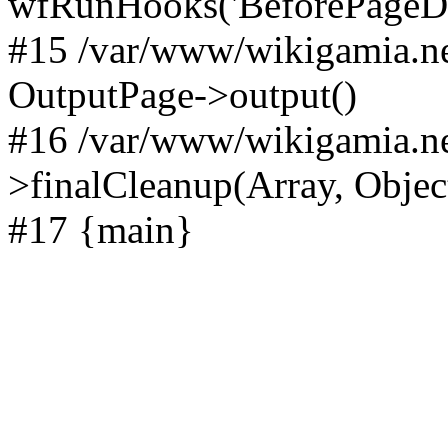
wfRunHooks('BeforePageDisp
#15 /var/www/wikigamia.ne
OutputPage->output()
#16 /var/www/wikigamia.ne
>finalCleanup(Array, Objec
#17 {main}