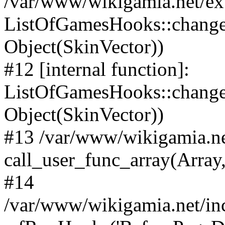
/var/www/wikigamia.net/ex
ListOfGamesHooks::change
Object(SkinVector))
#12 [internal function]:
ListOfGamesHooks::changeA
Object(SkinVector))
#13 /var/www/wikigamia.ne
call_user_func_array(Array,
#14
/var/www/wikigamia.net/in