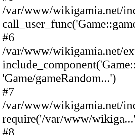
/var/www/wikigamia.net/in
call_user_func('Game::game
#6
/var/www/wikigamia.net/ex
include_component('Game::
'Game/gameRandom...')
#7
/var/www/wikigamia.net/in
require('/var/www/wikiga...'
#8