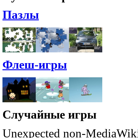
Пазлы
Флеш-игры
Случайные игры
Unexpected non-MediaWiki 