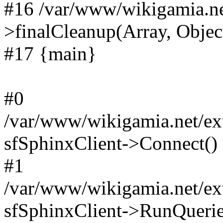
#16 /var/www/wikigamia.ne
>finalCleanup(Array, Objec
#17 {main}
#0
/var/www/wikigamia.net/ext
sfSphinxClient->Connect()
#1
/var/www/wikigamia.net/ext
sfSphinxClient->RunQuerie