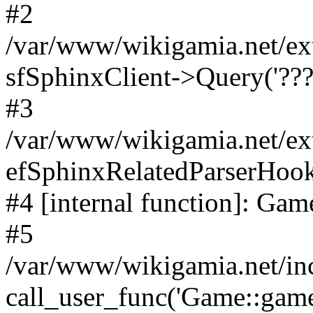
#2
/var/www/wikigamia.net/ex
sfSphinxClient->Query('????
#3
/var/www/wikigamia.net/ex
efSphinxRelatedParserHo
#4 [internal function]: G
#5
/var/www/wikigamia.net/in
call_user_func('Game::game