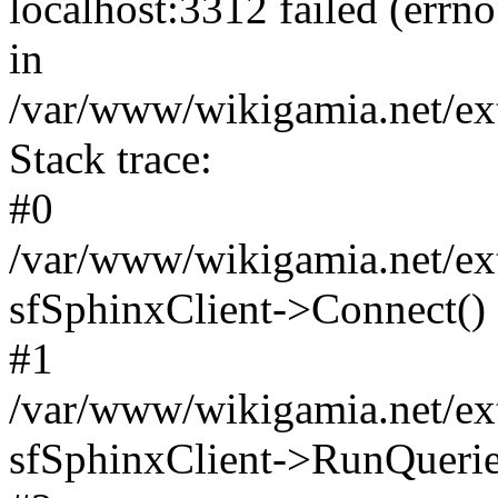
localhost:3312 failed (err
in
/var/www/wikigamia.net/ext
Stack trace:
#0
/var/www/wikigamia.net/ext
sfSphinxClient->Connect()
#1
/var/www/wikigamia.net/ext
sfSphinxClient->RunQuerie