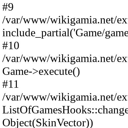
#9
/var/www/wikigamia.net/ex
include_partial('Game/game.t
#10
/var/www/wikigamia.net/ex
Game->execute()
#11
/var/www/wikigamia.net/ex
ListOfGamesHooks::change
Object(SkinVector))