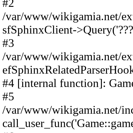
#2
/var/www/wikigamia.net/ex
sfSphinxClient->Query('????
#3
/var/www/wikigamia.net/ex
efSphinxRelatedParserHo
#4 [internal function]: G
#5
/var/www/wikigamia.net/in
call_user_func('Game::game