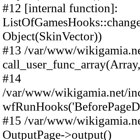
#12 [internal function]:
ListOfGamesHooks::changeA
Object(SkinVector))
#13 /var/www/wikigamia.ne
call_user_func_array(Array,
#14
/var/www/wikigamia.net/in
wfRunHooks('BeforePageDisp
#15 /var/www/wikigamia.ne
OutputPage->output()