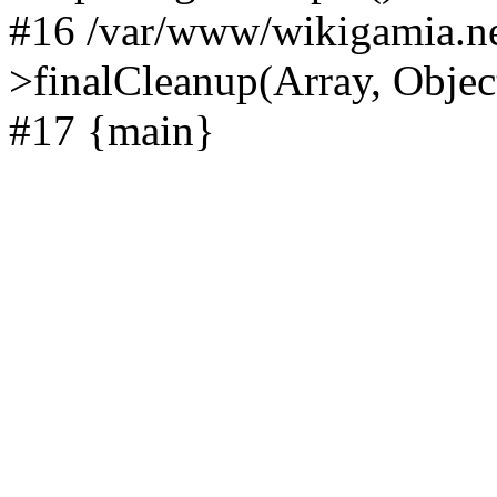
#16 /var/www/wikigamia.ne
>finalCleanup(Array, Objec
#17 {main}