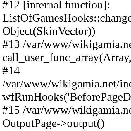
#12 [internal function]:
ListOfGamesHooks::changeA
Object(SkinVector))
#13 /var/www/wikigamia.ne
call_user_func_array(Array,
#14
/var/www/wikigamia.net/in
wfRunHooks('BeforePageDisp
#15 /var/www/wikigamia.ne
OutputPage->output()