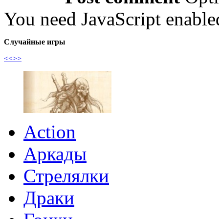
You need JavaScript enabl
Случайные игры
<<
>>
Action
Аркады
Стрелялки
Драки