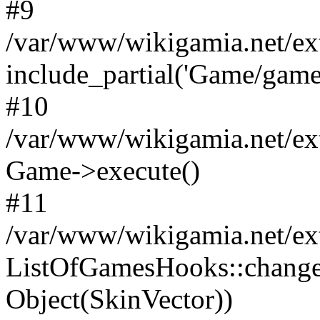
#9
/var/www/wikigamia.net/ex
include_partial('Game/game.t
#10
/var/www/wikigamia.net/ex
Game->execute()
#11
/var/www/wikigamia.net/ex
ListOfGamesHooks::change
Object(SkinVector))