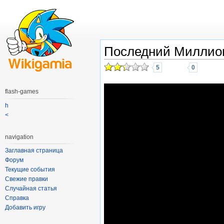
Последний Миллио
5
0
flash-games
h
<
navigation
Заглавная страница
Форум
Текущие события
Свежие правки
Случайная статья
Справка
Добавить игру