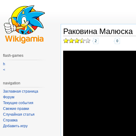
Раковина Малюска
2
0
flash-games
h
<
navigation
Заглавная страница
Форум
Текущие события
Свежие правки
Случайная статья
Справка
Добавить игру