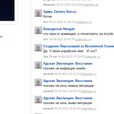
Фиарнит
05-01-2023 16:23:58
Ответить >>
Ударь Своего Босса
Котик
Кот
29-12-2022 21:35:15
Ответить >>
Бородатый Ниндзя
это просто анимация, и посмотреть на ютуб
ек
Кот
19-09-2022 20:35:29
Ответить >>
Создание Персонажей из Вселенной Сони
Да. У меня корейское имя . И что?
Хан Те ын
04-09-2022 07:14:05
Ответить >>
Адская Эволюция: Восстание
похоже на инфекция зомби
матвей
08-04-2022 16:21:32
Ответить >>
Адская Эволюция: Восстание
похоже на ночь живые метрецов
матвей
31-03-2022 14:04:13
Ответить >>
Адская Эволюция: Восстание
похоже на ночь жыве метрецов
матвей
25-03-2022 16:26:33
Ответить >>