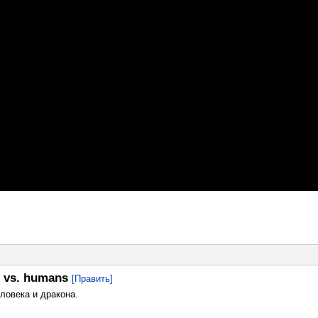
n vs. humans
[Править]
ловека и дракона.