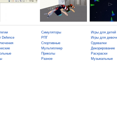
тегии
Симуляторы
Игры для детей
r Defence
РПГ
Игры для девоч
лючения
Спортивные
Одевалки
ческие
Мультиплеер
Декорирование
ольные
Приколы
Раскраски
ы
Разное
Музыкальные