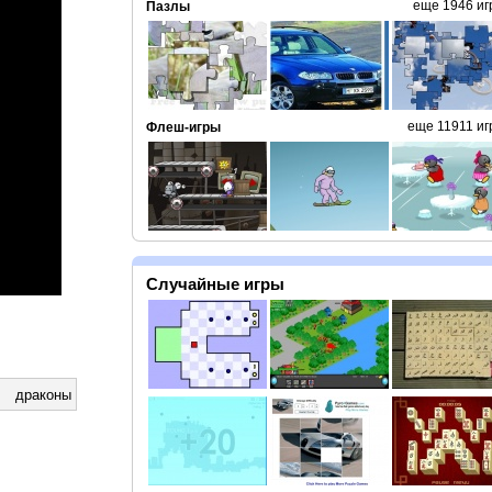
еще 1946 иг
Пазлы
еще 11911 иг
Флеш-игры
Случайные игры
драконы