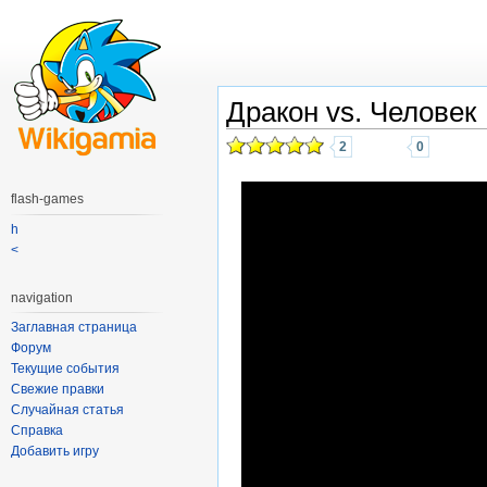
Дракон vs. Человек
2
0
flash-games
h
<
navigation
Заглавная страница
Форум
Текущие события
Свежие правки
Случайная статья
Справка
Добавить игру