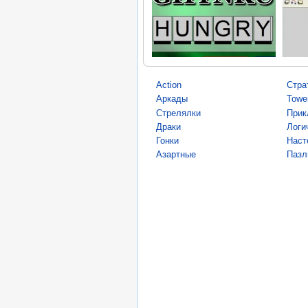
Action
Стра
Аркады
Towe
Стрелялки
Прик
Драки
Логи
Гонки
Наст
Азартные
Пазл