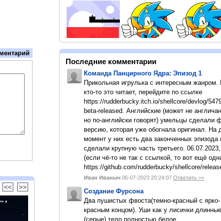
ментарий
Последние комментарии
Команда Панцирного Ядра: Эпизод 1
Прикольная игрулька с интересным жанром.
кто-то это читает, перейдите по ссылке
https://rudderbucky.itch.io/shellcore/devlog/547
beta-released. Английские (может не англичан
но по-английски говорят) умельцы сделали 
версию, которая уже обогнала оригинал. На
момент у них есть два законченных эпизода 
сделали крупную часть третьего. 06.07.2023,
(если чё-то не так с ссылкой, то вот ещё одн
https://github.com/rudderbucky/shellcore/releas
Иван Иваныч
06-07-2023 20:24:07
Ответить >>
<<
>>
Создание Фурсона
Два пушистых фвоста(темно-красный с ярко-
красным концом). Уши как у лисички длинны
(серые).тело полностью белое.