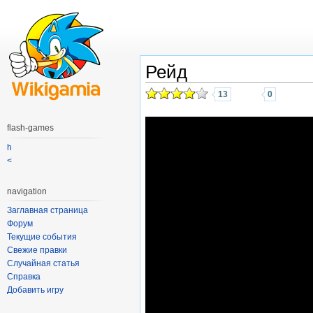
Рейд
13
0
flash-games
h
<
navigation
Заглавная страница
Форум
Текущие события
Свежие правки
Случайная статья
Справка
Добавить игру