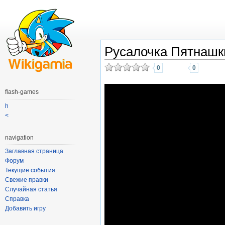
Русалочка Пятнашк
0
0
flash-games
h
<
navigation
Заглавная страница
Форум
Текущие события
Свежие правки
Случайная статья
Справка
Добавить игру