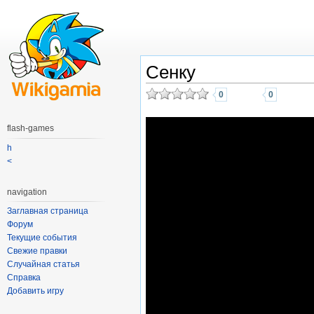
Сенку
0
0
flash-games
h
<
navigation
Заглавная страница
Форум
Текущие события
Свежие правки
Случайная статья
Справка
Добавить игру