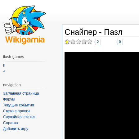
Снайпер - Пазл
2
0
flash-games
h
<
navigation
Заглавная страница
Форум
Текущие события
Свежие правки
Случайная статья
Справка
Добавить игру