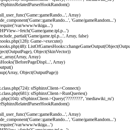
 efSphinxRelatedParserHookRandom()
ll_user_func('Game::gameRando...', Array)
lude_component('Game::gameRando...', 'Game/gameRandom...')
equire('/var/www/wikiga...')
HPView->fetch('Game/game.tpl.p...')
ude_partial('Game/game.tpl.p...', Array, false)
hooks.php(128): Game->execute()
hooks.php(48): ListOfGamesHooks::changeGameOutput(Object(Output
ject(OutputPage), Object(SkinVector))
c_array(Array, Array)
ooks('BeforePageDispl...', Array)
utput()
nup(Array, Object(OutputPage))
.class.php(724): sfSphinxClient->Connect()
.class.php(681): sfSphinxClient->RunQueries()
php(104): sfSphinxClient->Query('????????', 'mediawiki_ru')
 efSphinxRelatedParserHookRandom()
ll_user_func('Game::gameRando...', Array)
lude_component('Game::gameRando...', 'Game/gameRandom...')
equire('/var/www/wikiga...')
HPView->fetch('Game/game.tpl.p...')