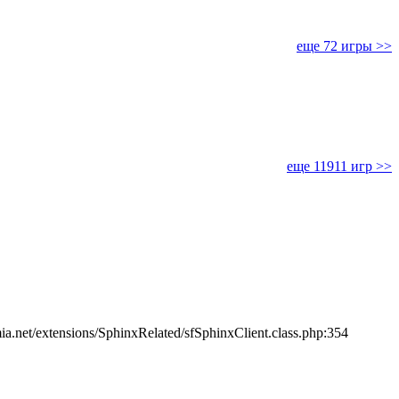
еще 72 игры >>
еще 11911 игр >>
ia.net/extensions/SphinxRelated/sfSphinxClient.class.php:354