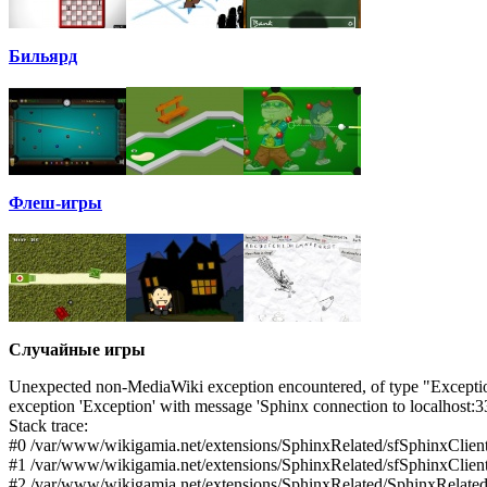
Бильярд
Флеш-игры
Случайные игры
Unexpected non-MediaWiki exception encountered, of type "Excepti
exception 'Exception' with message 'Sphinx connection to localhost:
Stack trace:
#0 /var/www/wikigamia.net/extensions/SphinxRelated/sfSphinxClient
#1 /var/www/wikigamia.net/extensions/SphinxRelated/sfSphinxClient
#2 /var/www/wikigamia.net/extensions/SphinxRelated/SphinxRelated.