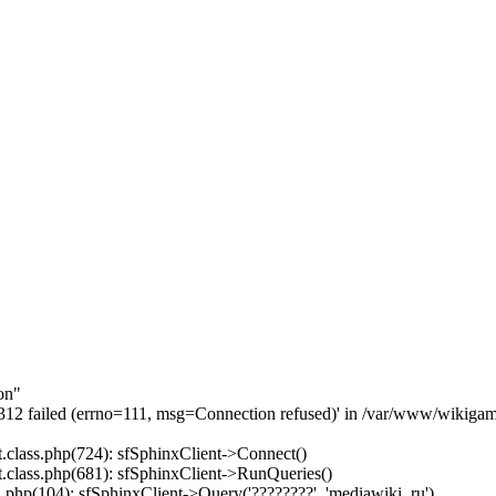
on"
3312 failed (errno=111, msg=Connection refused)' in /var/www/wikigam
.class.php(724): sfSphinxClient->Connect()
.class.php(681): sfSphinxClient->RunQueries()
php(104): sfSphinxClient->Query('????????', 'mediawiki_ru')