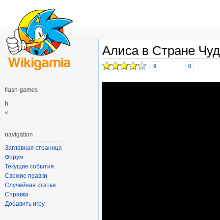
Алиса в Стране Чу
9
0
flash-games
h
<
navigation
Заглавная страница
Форум
Текущие события
Свежие правки
Случайная статья
Справка
Добавить игру