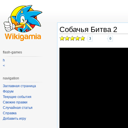
Собачья Битва 2
3
0
flash-games
h
<
navigation
Заглавная страница
Форум
Текущие события
Свежие правки
Случайная статья
Справка
Добавить игру