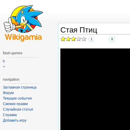
Стая Птиц
1
0
flash-games
h
<
navigation
Заглавная страница
Форум
Текущие события
Свежие правки
Случайная статья
Справка
Добавить игру