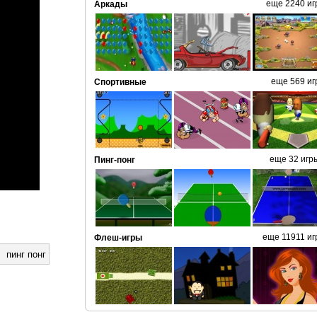
еще 2240 иг
Аркады
еще 569 иг
Спортивные
еще 32 игр
Пинг-понг
еще 11911 иг
Флеш-игры
пинг понг