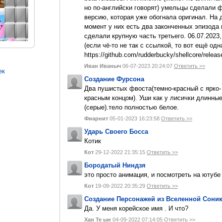
но по-английски говорят) умельцы сделали 
версию, которая уже обогнала оригинал. На
момент у них есть два законченных эпизода 
сделали крупную часть третьего. 06.07.2023,
(если чё-то не так с ссылкой, то вот ещё одн
https://github.com/rudderbucky/shellcore/releas
Иван Иваныч
06-07-2023 20:24:07
Ответить >>
ек
Создание Фурсона
Два пушистых фвоста(темно-красный с ярко-
красным концом). Уши как у лисички длинны
(серые).тело полностью белое.
Фиарнит
05-01-2023 16:23:58
Ответить >>
Ударь Своего Босса
Котик
Кот
29-12-2022 21:35:15
Ответить >>
Бородатый Ниндзя
это просто анимация, и посмотреть на ютуб
Кот
19-09-2022 20:35:29
Ответить >>
Создание Персонажей из Вселенной Сони
Да. У меня корейское имя . И что?
Хан Те ын
04-09-2022 07:14:05
Ответить >>