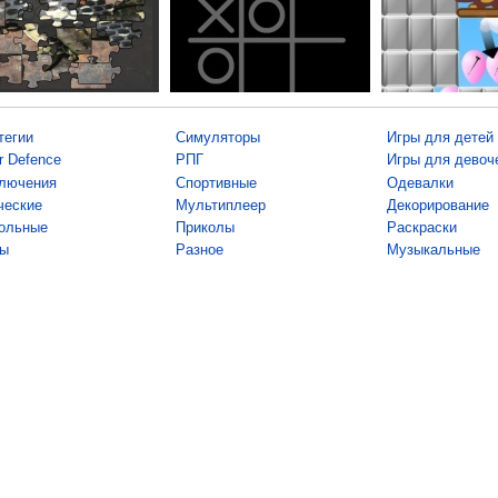
тегии
Симуляторы
Игры для детей
r Defence
РПГ
Игры для девоч
лючения
Спортивные
Одевалки
ческие
Мультиплеер
Декорирование
ольные
Приколы
Раскраски
ы
Разное
Музыкальные