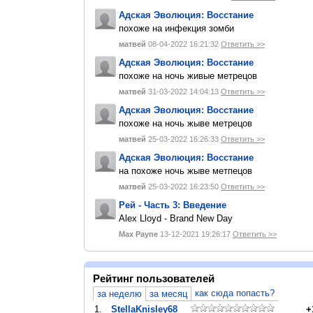
Адская Эволюция: Восстание
похоже на инфекция зомби
матвей
08-04-2022 16:21:32
Ответить >>
Адская Эволюция: Восстание
похоже на ночь живые метрецов
матвей
31-03-2022 14:04:13
Ответить >>
Адская Эволюция: Восстание
похоже на ночь жыве метрецов
матвей
25-03-2022 16:26:33
Ответить >>
Адская Эволюция: Восстание
на похоже ночь жыве метпецов
матвей
25-03-2022 16:23:50
Ответить >>
Рей - Часть 3: Введение
Alex Lloyd - Brand New Day
Max Payne
13-12-2021 19:26:17
Ответить >>
Рейтинг пользователей
как сюда попасть?
за неделю
за месяц
1.
StellaKnisley68
+