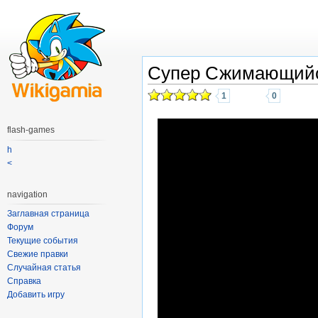
Супер Сжимающийся
1
0
flash-games
h
<
navigation
Заглавная страница
Форум
Текущие события
Свежие правки
Случайная статья
Справка
Добавить игру