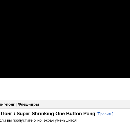
инг-понг
|
Флеш-игры
онг \ Super Shrinking One Button Pong
[Править]
если вы пропустите очко, экран уменьшится!