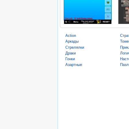
Action
Стра
Аркады
Towe
Стрелялки
Прик
Драки
Логи
Гонки
Наст
Азартные
Пазл