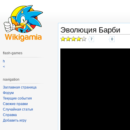
Эволюция Барби
7
0
flash-games
h
<
navigation
Заглавная страница
Форум
Текущие события
Свежие правки
Случайная статья
Справка
Добавить игру