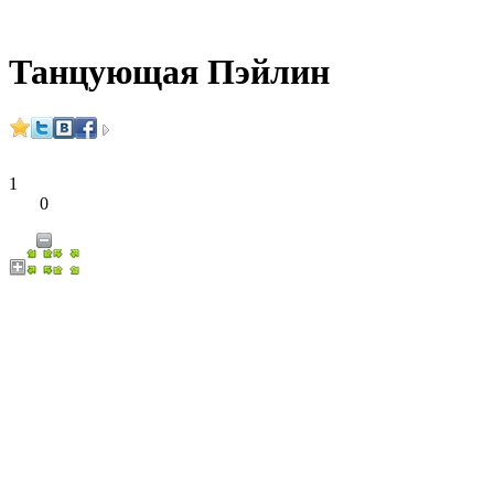
Танцующая Пэйлин
1
0