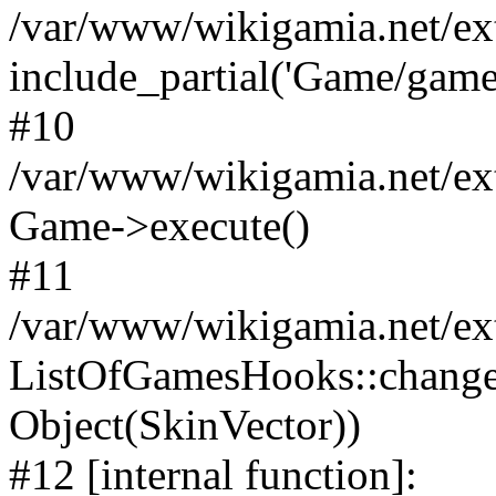
/var/www/wikigamia.net/ex
include_partial('Game/game.t
#10
/var/www/wikigamia.net/ex
Game->execute()
#11
/var/www/wikigamia.net/ex
ListOfGamesHooks::change
Object(SkinVector))
#12 [internal function]: