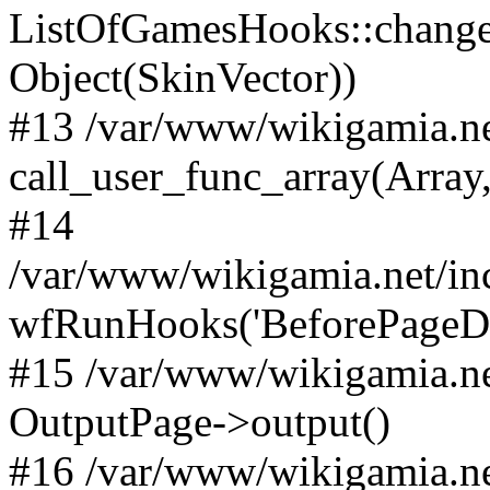
ListOfGamesHooks::changeA
Object(SkinVector))
#13 /var/www/wikigamia.ne
call_user_func_array(Array,
#14
/var/www/wikigamia.net/in
wfRunHooks('BeforePageDisp
#15 /var/www/wikigamia.ne
OutputPage->output()
#16 /var/www/wikigamia.ne