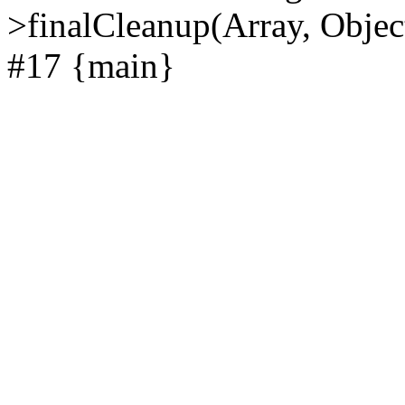
>finalCleanup(Array, Objec
#17 {main}