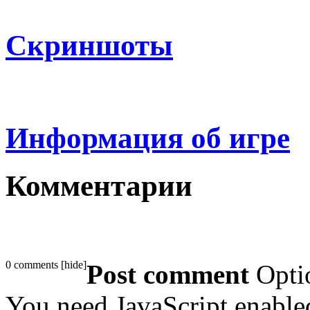
Скриншоты
Информация об игре
Комментарии
0 comments
[
hide
]
Post comment
Opti
You need JavaScript enabl