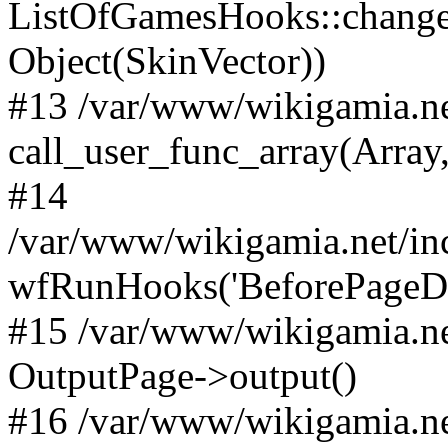
ListOfGamesHooks::changeA
Object(SkinVector))
#13 /var/www/wikigamia.ne
call_user_func_array(Array,
#14
/var/www/wikigamia.net/in
wfRunHooks('BeforePageDisp
#15 /var/www/wikigamia.ne
OutputPage->output()
#16 /var/www/wikigamia.ne