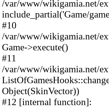
/var/www/wikigamia.net/ex
include_partial('Game/game.t
#10
/var/www/wikigamia.net/ex
Game->execute()
#11
/var/www/wikigamia.net/ex
ListOfGamesHooks::change
Object(SkinVector))
#12 [internal function]: