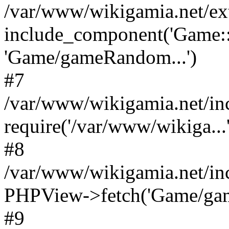
/var/www/wikigamia.net/ex
include_component('Game::
'Game/gameRandom...')
#7
/var/www/wikigamia.net/in
require('/var/www/wikiga...'
#8
/var/www/wikigamia.net/in
PHPView->fetch('Game/game.
#9