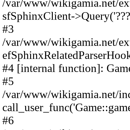
/var/www/wikigamia.net/ex
sfSphinxClient->Query('????
#3
/var/www/wikigamia.net/ex
efSphinxRelatedParserHo
#4 [internal function]: G
#5
/var/www/wikigamia.net/in
call_user_func('Game::game
#6