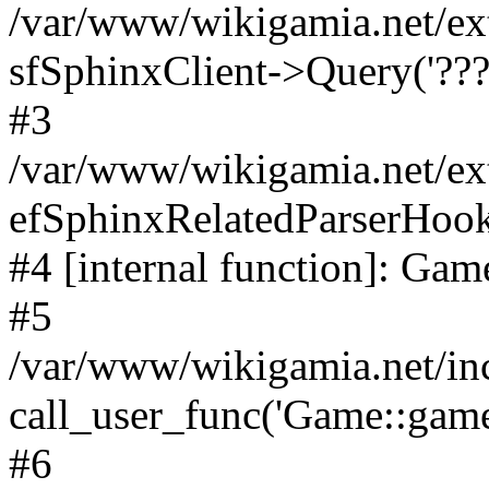
/var/www/wikigamia.net/ex
sfSphinxClient->Query('????
#3
/var/www/wikigamia.net/ex
efSphinxRelatedParserHo
#4 [internal function]: G
#5
/var/www/wikigamia.net/in
call_user_func('Game::game
#6