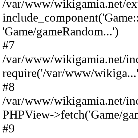
/var/www/wikigamia.net/ex
include_component('Game::
'Game/gameRandom...')
#7
/var/www/wikigamia.net/in
require('/var/www/wikiga...'
#8
/var/www/wikigamia.net/in
PHPView->fetch('Game/game.
#9