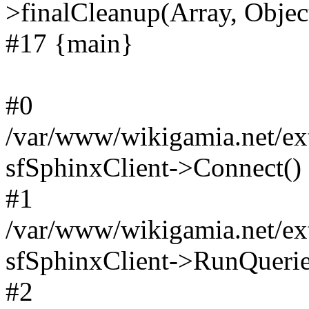
>finalCleanup(Array, Objec
#17 {main}
#0
/var/www/wikigamia.net/ext
sfSphinxClient->Connect()
#1
/var/www/wikigamia.net/ext
sfSphinxClient->RunQuerie
#2