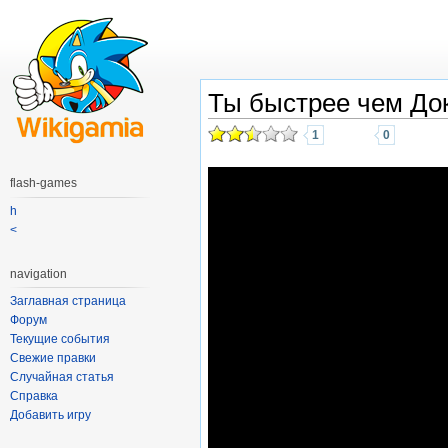
Ты быстрее чем До
1
0
flash-games
h
<
navigation
Заглавная страница
Форум
Текущие события
Свежие правки
Случайная статья
Справка
Добавить игру