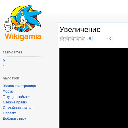
Увеличение
0
0
flash-games
h
<
navigation
Заглавная страница
Форум
Текущие события
Свежие правки
Случайная статья
Справка
Добавить игру