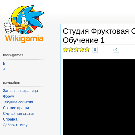
Студия Фруктовая 
Обучение 1
8
0
flash-games
h
<
navigation
Заглавная страница
Форум
Текущие события
Свежие правки
Случайная статья
Справка
Добавить игру