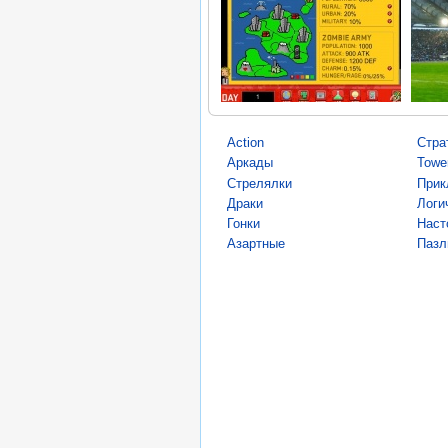
Action
Стра
Аркады
Towe
Стрелялки
Прик
Драки
Логи
Гонки
Наст
Азартные
Пазл