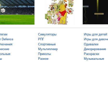
тегии
Симуляторы
Игры для детей
r Defence
РПГ
Игры для девоч
лючения
Спортивные
Одевалки
ческие
Мультиплеер
Декорирование
ольные
Приколы
Раскраски
ы
Разное
Музыкальные