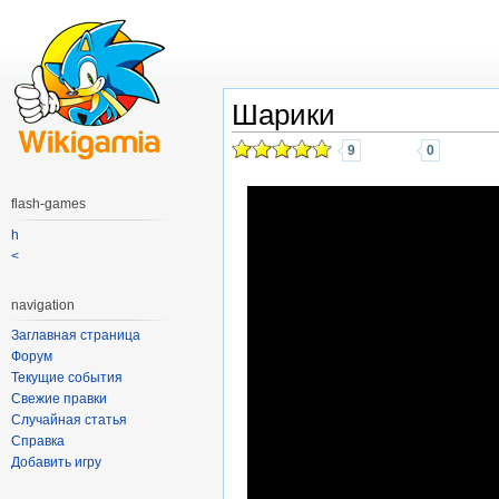
Шарики
9
0
flash-games
h
<
navigation
Заглавная страница
Форум
Текущие события
Свежие правки
Случайная статья
Справка
Добавить игру