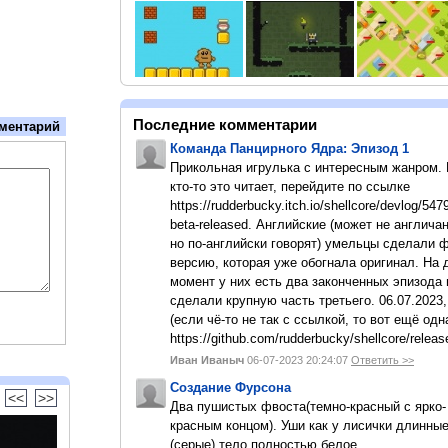
Последние комментарии
ментарий
Команда Панцирного Ядра: Эпизод 1
Прикольная игрулька с интересным жанром.
кто-то это читает, перейдите по ссылке
https://rudderbucky.itch.io/shellcore/devlog/547
beta-released. Английские (может не англичан
но по-английски говорят) умельцы сделали 
версию, которая уже обогнала оригинал. На
момент у них есть два законченных эпизода 
сделали крупную часть третьего. 06.07.2023,
(если чё-то не так с ссылкой, то вот ещё одн
https://github.com/rudderbucky/shellcore/releas
Иван Иваныч
06-07-2023 20:24:07
Ответить >>
Создание Фурсона
<<
>>
Два пушистых фвоста(темно-красный с ярко-
красным концом). Уши как у лисички длинны
(серые).тело полностью белое.