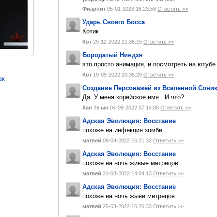
Фиарнит
05-01-2023 16:23:58
Ответить >>
Ударь Своего Босса
Котик
Кот
29-12-2022 21:35:15
Ответить >>
Бородатый Ниндзя
это просто анимация, и посмотреть на ютуб
Кот
19-09-2022 20:35:29
Ответить >>
ек
Создание Персонажей из Вселенной Сони
Да. У меня корейское имя . И что?
Хан Те ын
04-09-2022 07:14:05
Ответить >>
Адская Эволюция: Восстание
похоже на инфекция зомби
матвей
08-04-2022 16:21:32
Ответить >>
Адская Эволюция: Восстание
похоже на ночь живые метрецов
матвей
31-03-2022 14:04:13
Ответить >>
Адская Эволюция: Восстание
похоже на ночь жыве метрецов
матвей
25-03-2022 16:26:33
Ответить >>