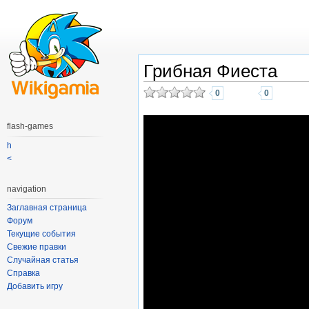
Грибная Фиеста
0
0
flash-games
h
<
navigation
Заглавная страница
Форум
Текущие события
Свежие правки
Случайная статья
Справка
Добавить игру