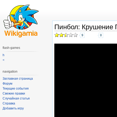
Пинбол: Крушение 
9
0
flash-games
h
<
navigation
Заглавная страница
Форум
Текущие события
Свежие правки
Случайная статья
Справка
Добавить игру