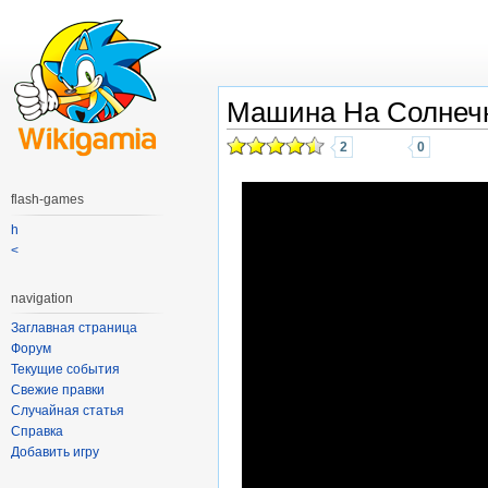
Машина На Солнечн
2
0
flash-games
h
<
navigation
Заглавная страница
Форум
Текущие события
Свежие правки
Случайная статья
Справка
Добавить игру