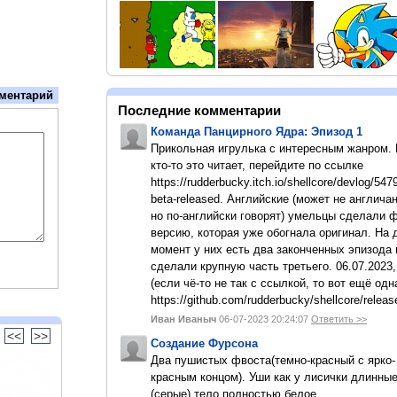
ментарий
Последние комментарии
Команда Панцирного Ядра: Эпизод 1
Прикольная игрулька с интересным жанром.
кто-то это читает, перейдите по ссылке
https://rudderbucky.itch.io/shellcore/devlog/547
beta-released. Английские (может не англичан
но по-английски говорят) умельцы сделали 
версию, которая уже обогнала оригинал. На
момент у них есть два законченных эпизода 
сделали крупную часть третьего. 06.07.2023,
(если чё-то не так с ссылкой, то вот ещё одн
https://github.com/rudderbucky/shellcore/releas
Иван Иваныч
06-07-2023 20:24:07
Ответить >>
<<
>>
Создание Фурсона
Два пушистых фвоста(темно-красный с ярко-
красным концом). Уши как у лисички длинны
(серые).тело полностью белое.