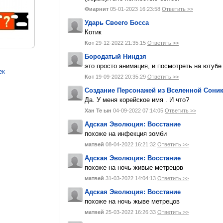
Фиарнит
05-01-2023 16:23:58
Ответить >>
Ударь Своего Босса
Котик
Кот
29-12-2022 21:35:15
Ответить >>
Бородатый Ниндзя
это просто анимация, и посмотреть на ютуб
ек
Кот
19-09-2022 20:35:29
Ответить >>
Создание Персонажей из Вселенной Сони
Да. У меня корейское имя . И что?
Хан Те ын
04-09-2022 07:14:05
Ответить >>
Адская Эволюция: Восстание
похоже на инфекция зомби
матвей
08-04-2022 16:21:32
Ответить >>
Адская Эволюция: Восстание
похоже на ночь живые метрецов
матвей
31-03-2022 14:04:13
Ответить >>
Адская Эволюция: Восстание
похоже на ночь жыве метрецов
матвей
25-03-2022 16:26:33
Ответить >>