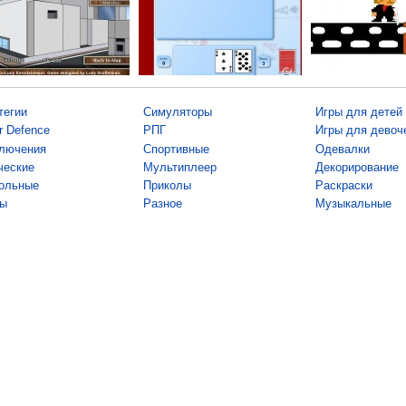
тегии
Симуляторы
Игры для детей
r Defence
РПГ
Игры для девоч
лючения
Спортивные
Одевалки
ческие
Мультиплеер
Декорирование
ольные
Приколы
Раскраски
ы
Разное
Музыкальные