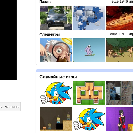
еще 1946 иг
Пазлы
еще 11911 иг
Флеш-игры
Случайные игры
лы
,
машины