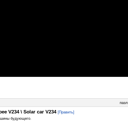
паз
е V234 \ Solar car V234
[Править]
ашины будующего.