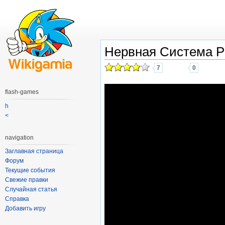
Нервная Система 
7
0
flash-games
h
<
navigation
Заглавная страница
Форум
Текущие события
Свежие правки
Случайная статья
Справка
Добавить игру