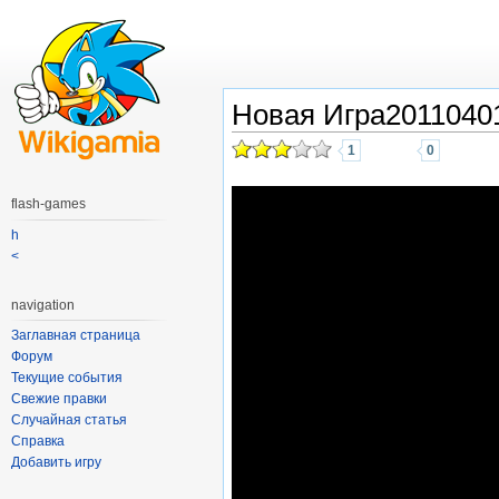
Новая Игра2011040
1
0
flash-games
h
<
navigation
Заглавная страница
Форум
Текущие события
Свежие правки
Случайная статья
Справка
Добавить игру