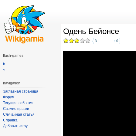
Одень Бейонсе
3
0
flash-games
h
<
navigation
Заглавная страница
Форум
Текущие события
Свежие правки
Случайная статья
Справка
Добавить игру