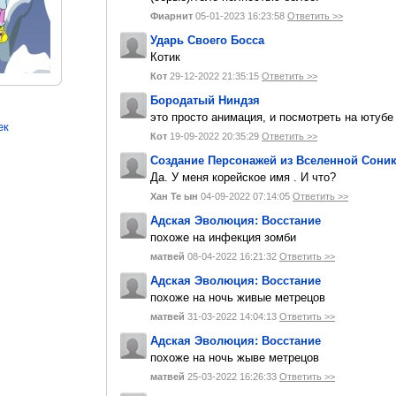
Фиарнит
05-01-2023 16:23:58
Ответить >>
Ударь Своего Босса
Котик
Кот
29-12-2022 21:35:15
Ответить >>
Бородатый Ниндзя
это просто анимация, и посмотреть на ютуб
ек
Кот
19-09-2022 20:35:29
Ответить >>
Создание Персонажей из Вселенной Сони
Да. У меня корейское имя . И что?
Хан Те ын
04-09-2022 07:14:05
Ответить >>
Адская Эволюция: Восстание
похоже на инфекция зомби
матвей
08-04-2022 16:21:32
Ответить >>
Адская Эволюция: Восстание
похоже на ночь живые метрецов
матвей
31-03-2022 14:04:13
Ответить >>
Адская Эволюция: Восстание
похоже на ночь жыве метрецов
матвей
25-03-2022 16:26:33
Ответить >>