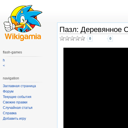
Пазл: Деревянное 
0
0
flash-games
h
<
navigation
Заглавная страница
Форум
Текущие события
Свежие правки
Случайная статья
Справка
Добавить игру