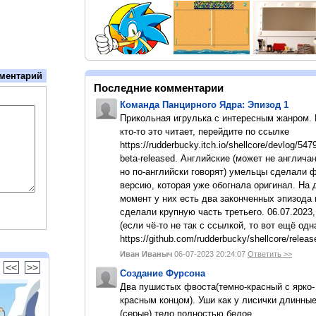
ментарий
Последние комментарии
Команда Панцирного Ядра: Эпизод 1
Прикольная игрулька с интересным жанром.
кто-то это читает, перейдите по ссылке
https://rudderbucky.itch.io/shellcore/devlog/547
beta-released. Английские (может не англичан
но по-английски говорят) умельцы сделали 
версию, которая уже обогнала оригинал. На
момент у них есть два законченных эпизода 
сделали крупную часть третьего. 06.07.2023,
(если чё-то не так с ссылкой, то вот ещё одн
https://github.com/rudderbucky/shellcore/releas
Иван Иваныч
06-07-2023 20:24:07
Ответить >>
<<
>>
Создание Фурсона
Два пушистых фвоста(темно-красный с ярко-
красным концом). Уши как у лисички длинны
(серые).тело полностью белое.