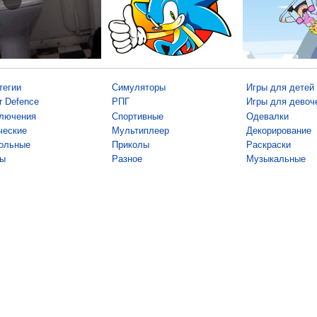
тегии
Симуляторы
Игры для детей
r Defence
РПГ
Игры для девоч
лючения
Спортивные
Одевалки
ческие
Мультиплеер
Декорирование
ольные
Приколы
Раскраски
ы
Разное
Музыкальные