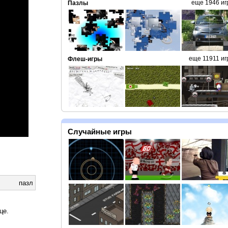
еще 1946 иг
Пазлы
еще 11911 иг
Флеш-игры
Случайные игры
пазл
це.