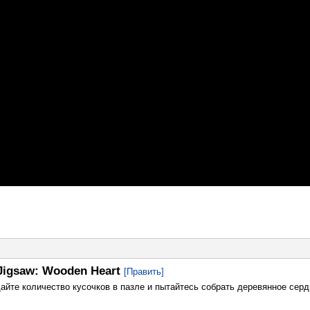
Jigsaw: Wooden Heart
[Править]
дайте количество кусочков в пазле и пытайтесь собрать деревянное серд