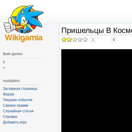
Пришельцы В Косм
1
0
flash-games
h
<
navigation
Заглавная страница
Форум
Текущие события
Свежие правки
Случайная статья
Справка
Добавить игру