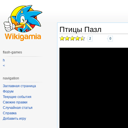
Птицы Пазл
2
0
flash-games
h
<
navigation
Заглавная страница
Форум
Текущие события
Свежие правки
Случайная статья
Справка
Добавить игру