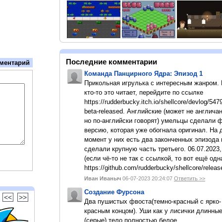
Последние комментарии
ментарий
Команда Панцирного Ядра: Эпизод 1
Прикольная игрулька с интересным жанром.
кто-то это читает, перейдите по ссылке
https://rudderbucky.itch.io/shellcore/devlog/547
beta-released. Английские (может не англичан
но по-английски говорят) умельцы сделали 
версию, которая уже обогнала оригинал. На
момент у них есть два законченных эпизода 
сделали крупную часть третьего. 06.07.2023,
(если чё-то не так с ссылкой, то вот ещё одн
https://github.com/rudderbucky/shellcore/releas
Иван Иваныч
06-07-2023 20:24:07
Ответить >>
Создание Фурсона
<<
>>
Два пушистых фвоста(темно-красный с ярко-
красным концом). Уши как у лисички длинны
(серые).тело полностью белое.