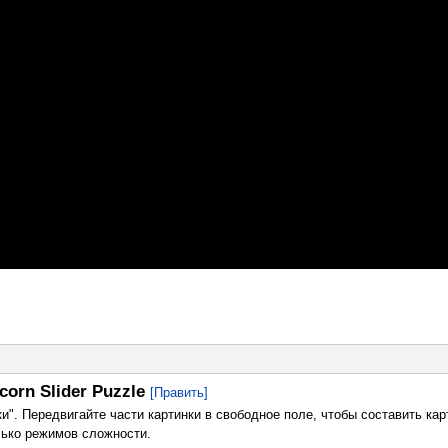
corn Slider Puzzle
[Править]
и". Передвигайте части картинки в свободное поле, чтобы составить кар
лько режимов сложности.