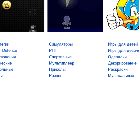
тегии
Симуляторы
Игры для детей
r Defence
РПГ
Игры для девоч
лючения
Спортивные
Одевалки
ческие
Мультиплеер
Декорирование
ольные
Приколы
Раскраски
ы
Разное
Музыкальные