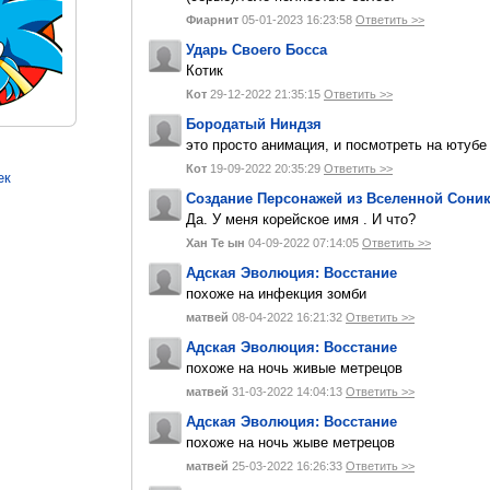
Фиарнит
05-01-2023 16:23:58
Ответить >>
Ударь Своего Босса
Котик
Кот
29-12-2022 21:35:15
Ответить >>
Бородатый Ниндзя
это просто анимация, и посмотреть на ютуб
Кот
19-09-2022 20:35:29
Ответить >>
ек
Создание Персонажей из Вселенной Сони
Да. У меня корейское имя . И что?
Хан Те ын
04-09-2022 07:14:05
Ответить >>
Адская Эволюция: Восстание
похоже на инфекция зомби
матвей
08-04-2022 16:21:32
Ответить >>
Адская Эволюция: Восстание
похоже на ночь живые метрецов
матвей
31-03-2022 14:04:13
Ответить >>
Адская Эволюция: Восстание
похоже на ночь жыве метрецов
матвей
25-03-2022 16:26:33
Ответить >>