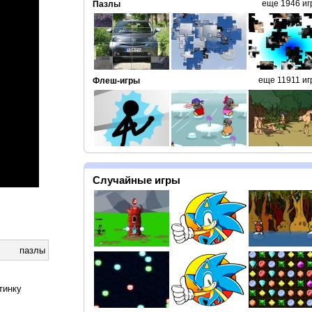
еще 1946 иг
Пазлы
еще 11911 иг
Флеш-игры
Случайные игры
пазлы
тинку