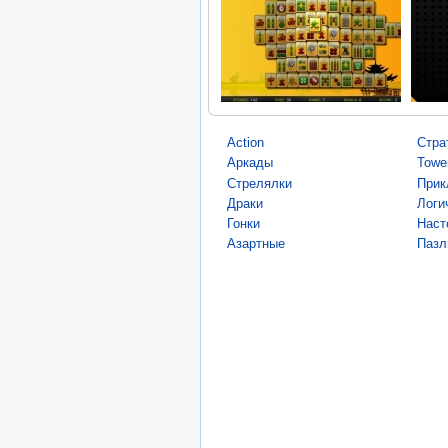
Action
Стра
Аркады
Towe
Стрелялки
Прик
Драки
Логи
Гонки
Наст
Азартные
Пазл