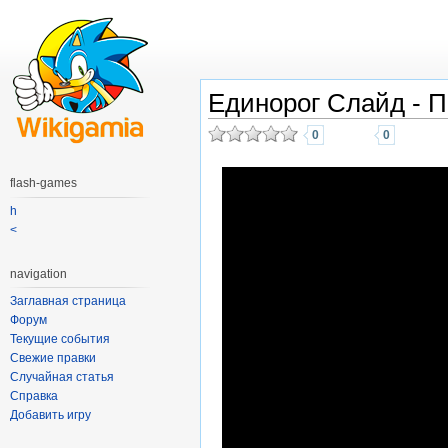
Единорог Слайд - П
0
0
flash-games
h
<
navigation
Заглавная страница
Форум
Текущие события
Свежие правки
Случайная статья
Справка
Добавить игру