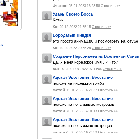
Фиарнит
05-01-2023 16:23:58
Ответить >>
Ударь Своего Босса
Котик
Кот
29-12-2022 21:35:15
Ответить >>
Бородатый Ниндзя
это просто анимация, и посмотреть на ютуб
ек
Кот
19-09-2022 20:35:29
Ответить >>
Создание Персонажей из Вселенной Сони
Да. У меня корейское имя . И что?
Хан Те ын
04-09-2022 07:14:05
Ответить >>
Адская Эволюция: Восстание
похоже на инфекция зомби
матвей
08-04-2022 16:21:32
Ответить >>
Адская Эволюция: Восстание
похоже на ночь живые метрецов
матвей
31-03-2022 14:04:13
Ответить >>
Адская Эволюция: Восстание
похоже на ночь жыве метрецов
матвей
25-03-2022 16:26:33
Ответить >>