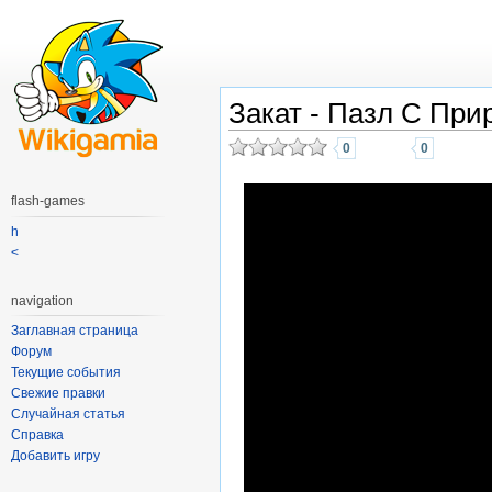
Закат - Пазл С При
0
0
flash-games
h
<
navigation
Заглавная страница
Форум
Текущие события
Свежие правки
Случайная статья
Справка
Добавить игру