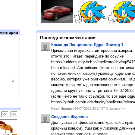
ментарий
Последние комментарии
Команда Панцирного Ядра: Эпизод 1
Прикольная игрулька с интересным жанром.
кто-то это читает, перейдите по ссылке
https://rudderbucky.itch.io/shellcore/devlog/547
beta-released. Английские (может не англичан
но по-английски говорят) умельцы сделали 
версию, которая уже обогнала оригинал. На
момент у них есть два законченных эпизода 
сделали крупную часть третьего. 06.07.2023,
(если чё-то не так с ссылкой, то вот ещё одн
https://github.com/rudderbucky/shellcore/releas
Иван Иваныч
06-07-2023 20:24:07
Ответить >>
<<
>>
Создание Фурсона
Два пушистых фвоста(темно-красный с ярко-
красным концом). Уши как у лисички длинны
(серые).тело полностью белое.