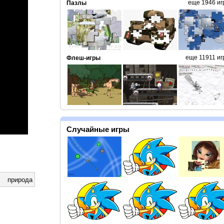
еще 1946 иг
Пазлы
еще 11911 иг
Флеш-игры
Случайные игры
природа