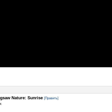
igsaw Nature: Sunrise
[Править]
м.