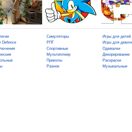
тегии
Симуляторы
Игры для детей
r Defence
РПГ
Игры для девоч
лючения
Спортивные
Одевалки
ческие
Мультиплеер
Декорирование
ольные
Приколы
Раскраски
ы
Разное
Музыкальные