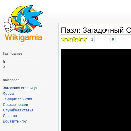
Пазл: Загадочный 
1
0
flash-games
h
<
navigation
Заглавная страница
Форум
Текущие события
Свежие правки
Случайная статья
Справка
Добавить игру